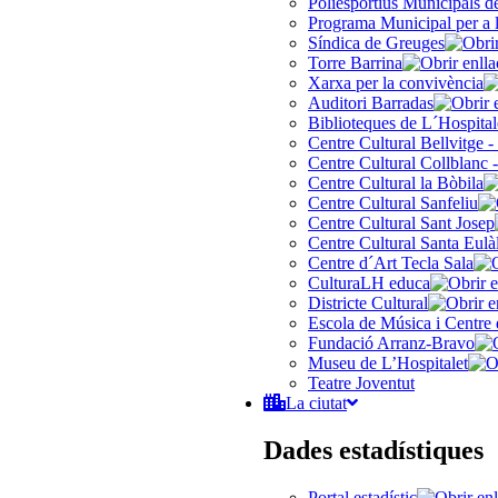
Poliesportius Municipals 
Programa Municipal per a 
Síndica de Greuges
Torre Barrina
Xarxa per la convivència
Auditori Barradas
Biblioteques de L´Hospital
Centre Cultural Bellvitge -
Centre Cultural Collblanc -
Centre Cultural la Bòbila
Centre Cultural Sanfeliu
Centre Cultural Sant Josep
Centre Cultural Santa Eulà
Centre d´Art Tecla Sala
CulturaLH educa
Districte Cultural
Escola de Música i Centre 
Fundació Arranz-Bravo
Museu de L’Hospitalet
Teatre Joventut
La ciutat
Dades estadístiques
Portal estadístic