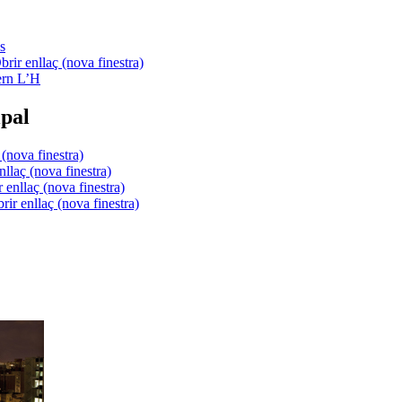
s
ern L’H
pal