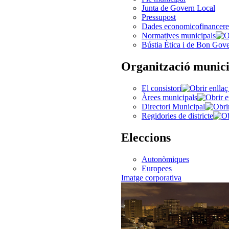
Junta de Govern Local
Pressupost
Dades economicofinancere
Normatives municipals
Bústia Ètica i de Bon Gov
Organització munici
El consistori
Àrees municipals
Directori Municipal
Regidories de districte
Eleccions
Autonòmiques
Europees
Imatge corporativa