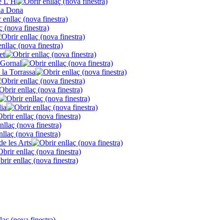
de L’H
la Dona
et
 Gornal
 la Torrassa
lia
de les Arts