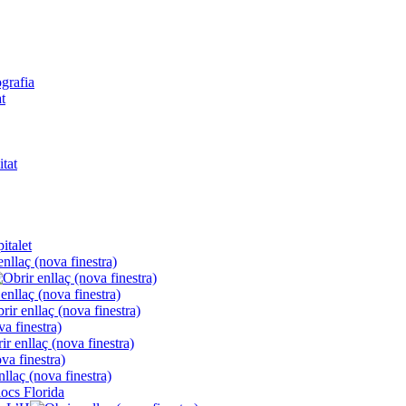
ografia
t
itat
italet
locs Florida