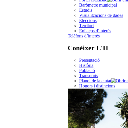
Baròmetre municipal
Estudis
Visualitzacions de dades
Eleccions
Territori
Enllaços d´interès
Telèfons d’interès
Conèixer L'H
Presentació
Història
Població
Transports
Plànol de la ciutat
Honors i distincions