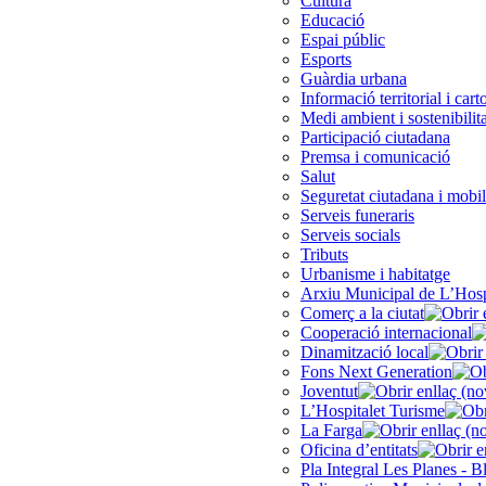
Cultura
Educació
Espai públic
Esports
Guàrdia urbana
Informació territorial i cart
Medi ambient i sostenibilita
Participació ciutadana
Premsa i comunicació
Salut
Seguretat ciutadana i mobil
Serveis funeraris
Serveis socials
Tributs
Urbanisme i habitatge
Arxiu Municipal de L’Hosp
Comerç a la ciutat
Cooperació internacional
Dinamització local
Fons Next Generation
Joventut
L’Hospitalet Turisme
La Farga
Oficina d’entitats
Pla Integral Les Planes - B