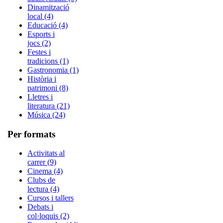
Dinamització
local (4)
Educació (4)
Esports i
jocs (2)
Festes i
tradicions (1)
Gastronomia (1)
Història i
patrimoni (8)
Lletres i
literatura (21)
Música (24)
Per formats
Activitats al
carrer (9)
Cinema (4)
Clubs de
lectura (4)
Cursos i tallers
Debats i
col·loquis (2)