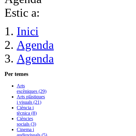
Estic a:
Inici
Agenda
Agenda
Per temes
Arts
escèniques (29)
Arts plàstiques
i visuals (21)
Ciència i
tècnica (8)
Ciències
socials (3)
Cinema i
audiovisuals (5)