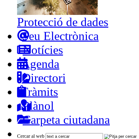
Protecció de dades
Seu Electrònica
Notícies
Agenda
Directori
Tràmits
Plànol
Carpeta ciutadana
Cercar al web