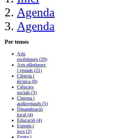
Agenda
Agenda
Per temes
Arts
escèniques (29)
Arts plàstiques
i visuals (21)
Ciència i
tècnica (8)
Ciències
socials (3)
Cinema i
audiovisuals (5)
Dinamització
local (4)
Educació (4)
Esports i
jocs (2)
Festes i