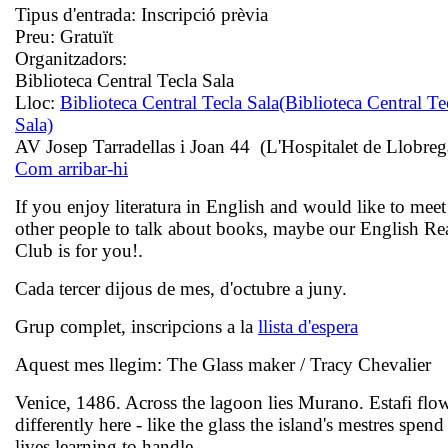
Tipus d'entrada:
Inscripció prèvia
Preu:
Gratuït
Organitzadors:
Biblioteca Central Tecla Sala
Lloc:
Biblioteca Central Tecla Sala
(Biblioteca Central Te
Sala)
AV Josep Tarradellas i Joan 44 (L'Hospitalet de Llobreg
Com arribar-hi
If you enjoy literatura in English and would like to meet
other people to talk about books, maybe our English Re
Club is for you!.
Cada tercer dijous de mes, d'octubre a juny.
Grup complet, inscripcions a la
llista d'espera
Aquest mes llegim: The Glass maker / Tracy Chevalier
Venice, 1486. Across the lagoon lies Murano. Estafi flo
differently here - like the glass the island's mestres spend 
lives learning to handle.