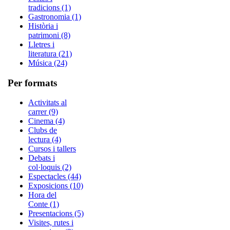
tradicions (1)
Gastronomia (1)
Història i
patrimoni (8)
Lletres i
literatura (21)
Música (24)
Per formats
Activitats al
carrer (9)
Cinema (4)
Clubs de
lectura (4)
Cursos i tallers
Debats i
col·loquis (2)
Espectacles (44)
Exposicions (10)
Hora del
Conte (1)
Presentacions (5)
Visites, rutes i