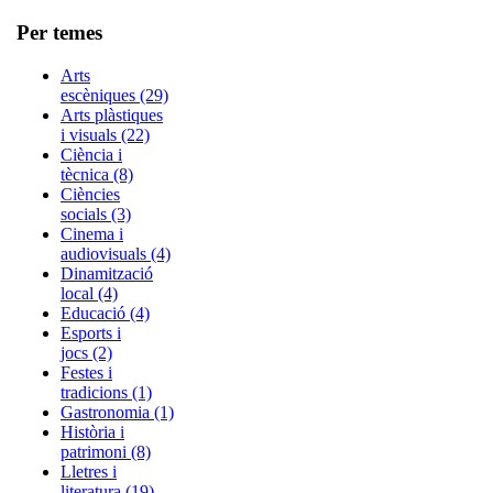
Per temes
Arts
escèniques (29)
Arts plàstiques
i visuals (22)
Ciència i
tècnica (8)
Ciències
socials (3)
Cinema i
audiovisuals (4)
Dinamització
local (4)
Educació (4)
Esports i
jocs (2)
Festes i
tradicions (1)
Gastronomia (1)
Història i
patrimoni (8)
Lletres i
literatura (19)